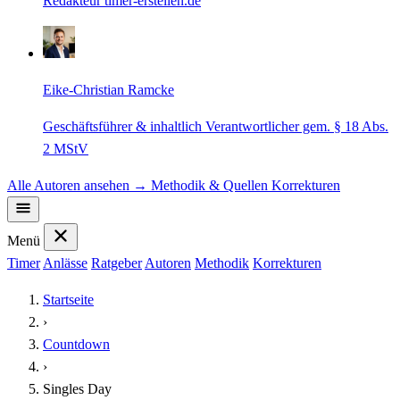
Redakteur timer-erstellen.de
Eike-Christian Ramcke
Geschäftsführer & inhaltlich Verantwortlicher gem. § 18 Abs.
2 MStV
Alle Autoren ansehen →
Methodik & Quellen
Korrekturen
Menü
Timer
Anlässe
Ratgeber
Autoren
Methodik
Korrekturen
Startseite
›
Countdown
›
Singles Day